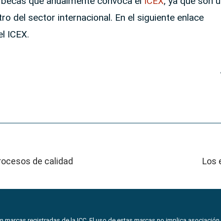
 becas que anualmente convoca el
ICEX
, ya que son 
o del sector internacional. En el siguiente enlace
l ICEX.
procesos de calidad
Los 
 marcas registradas de la ICC. El uso de estas marcas no implica asociación 