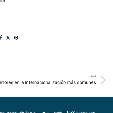
una
Next
errores en la internacionalización más comunes
con, aprobación de, o patrocinio por parte de la ICC a menos que