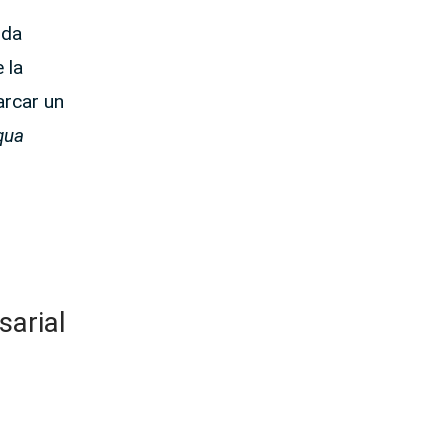
nda
 la
rcar un
qua
sarial