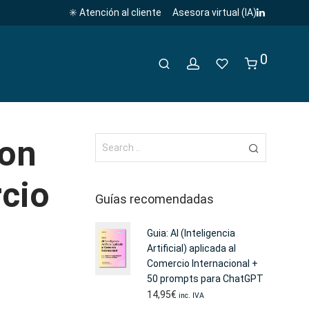
✳️ Atención al cliente
Asesora virtual (IA)
0
son
cio
Guías recomendadas
Guia: AI (Inteligencia
Artificial) aplicada al
Comercio Internacional +
50 prompts para ChatGPT
14,95
€
inc. IVA