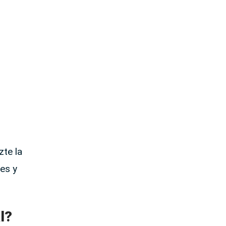
zte la
es y
l?