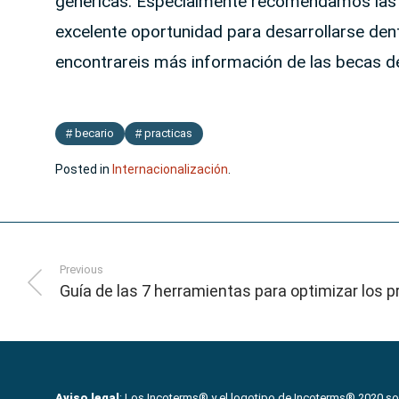
genéricas. Especialmente recomendamos las
excelente oportunidad para desarrollarse dentr
encontrareis más información de las becas de
becario
practicas
Posted in
Internacionalización
.
Previous
Guía de las 7 herramientas para optimizar los 
Aviso legal
: Los Incoterms® y el logotipo de Incoterms® 2020 son