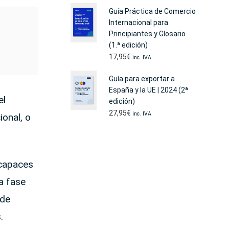
Guía Práctica de Comercio
Internacional para
Principiantes y Glosario
(1.ª edición)
17,95
€
inc. IVA
Guía para exportar a
España y la UE | 2024 (2ª
el
edición)
27,95
€
inc. IVA
onal, o
 capaces
a fase
 de
.