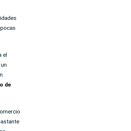
nidades
 épocas
 el
 un
en
io de
 comercio
bastante